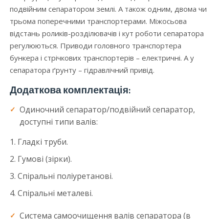
подвійним сепаратором землі. А також одним, двома чи
трьома поперечними транспортерами. Міжосьова
відстань роликів-розділювачів і кут роботи сепаратора
регулюються. Приводи головного транспортера
бункера і стрічкових транспортерів – електричні. А у
сепаратора ґрунту – гідравлічний привід.
Додаткова комплектація:
Одиночний сепаратор/подвійний сепаратор,
доступні типи валів:
Гладкі труби.
Гумові (зірки).
Спіральні поліуретанові.
Спіральні металеві.
Система самоочищення валів сепаратора (в