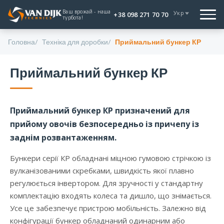
Ваш врожай - наша
Укр
+38 098 271 70 70
турбота!
Головна
Техніка для доробки
Приймальний бункер КР
Приймальний бункер КР
Приймальний бункер КР призначений для
прийому овочів безпосередньо із причепу із
заднім розвантаженням.
Бункери серії КР обладнані міцною гумовою стрічкою із
вулканізованими скребками, швидкість якої плавно
регулюється інвертором. Для зручності у стандартну
комплектацію входять колеса та дишло, що знімається.
Усе це забезпечує пристрою мобільність. Залежно від
конфігурації бункер обладнаний одинарним або