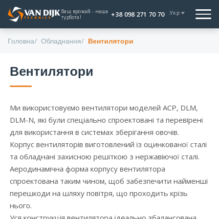
Ваш врожай - наша
Укр
+38 098 271 70 70
турбота!
Головна
Обладнання
Вентилятори
Вентилятори
Ми використовуємо вентилятори моделей ACP, DLM,
DLM-N, які були спеціально спроектовані та перевірені
для використання в системах зберігання овочів.
Корпус вентиляторів виготовлений із оцинкованої сталі
та обладнані захисною решіткою з нержавіючої сталі.
Аеродинамічна форма корпусу вентилятора
спроектована таким чином, щоб забезпечити найменші
перешкоди на шляху повітря, що проходить крізь
нього.
Уся конструкція вентилятора ідеально збалансована