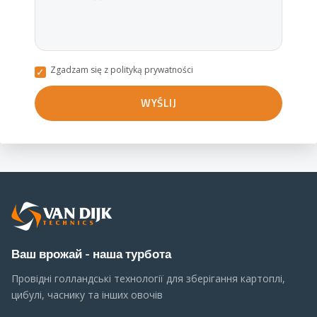
Zgadzam się z polityką prywatności
Ваш врожай - наша турбота
Провідні голландські технології для зберігання картоплі,
цибулі, часнику та інших овочів