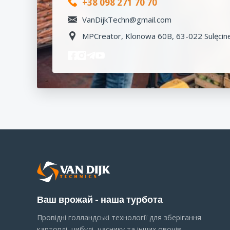
+38 098 271 70 70
VanDijkTechn@gmail.com
MPCreator, Klonowa 60B, 63-022 Sulęcine
Ваш врожай - наша турбота
Провідні голландські технології для зберігання
картоплі, цибулі, часнику та інших овочів