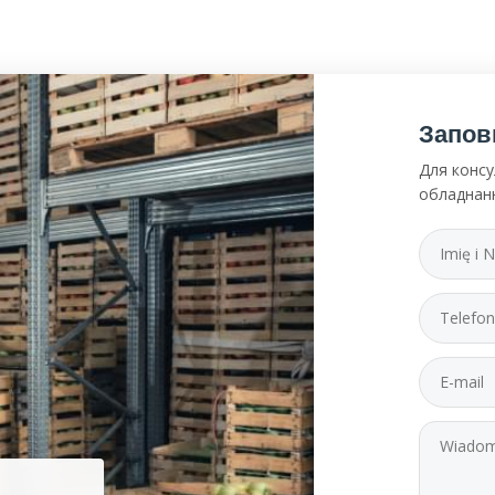
Запов
Для консу
обладнан