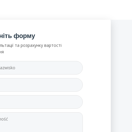
ніть форму
льтації та розрахунку вартості
ня