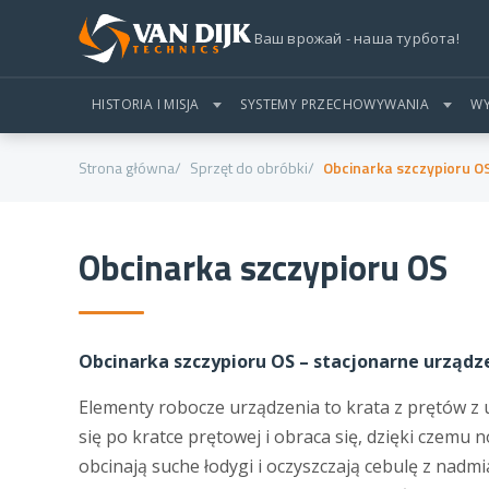
Ваш врожай - наша турбота!
HISTORIA I MISJA
SYSTEMY PRZECHOWYWANIA
WY
Strona główna
Sprzęt do obróbki
Obcinarka szczypioru O
Obcinarka szczypioru OS
Obcinarka szczypioru OS – stacjonarne urządze
Elementy robocze urządzenia to krata z prętów z
się po kratce prętowej i obraca się, dzięki czemu
obcinają suche łodygi i oczyszczają cebulę z nadm