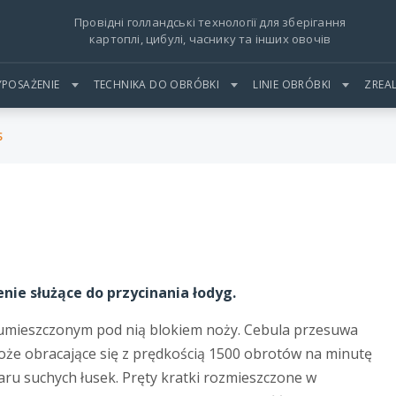
Провідні голландські технології для зберігання
картоплі, цибулі, часнику та інших овочів
POSAŻENIE
TECHNIKA DO OBRÓBKI
LINIE OBRÓBKI
ZREA
S
nie służące do przycinania łodyg.
 umieszczonym pod nią blokiem noży. Cebula przesuwa
 noże obracające się z prędkością 1500 obrotów na minutę
iaru suchych łusek. Pręty kratki rozmieszczone w