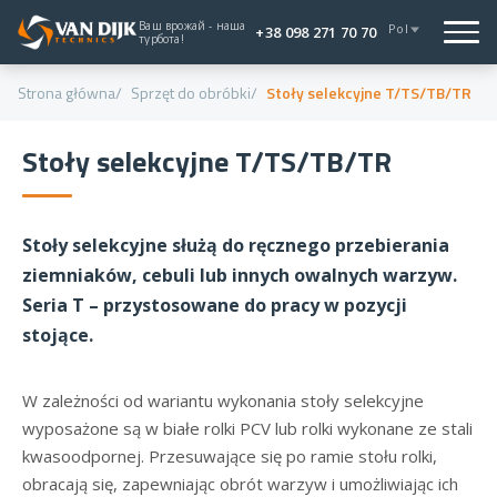
Ваш врожай - наша
Pol
+38 098 271 70 70
турбота!
Strona główna
Sprzęt do obróbki
Stoły selekcyjne T/TS/TB/TR
Stoły selekcyjne T/TS/TB/TR
Stoły selekcyjne służą do ręcznego przebierania
ziemniaków, cebuli lub innych owalnych warzyw.
Seria T – przystosowane do pracy w pozycji
stojące.
W zależności od wariantu wykonania stoły selekcyjne
wyposażone są w białe rolki PCV lub rolki wykonane ze stali
kwasoodpornej. Przesuwające się po ramie stołu rolki,
obracają się, zapewniając obrót warzyw i umożliwiając ich