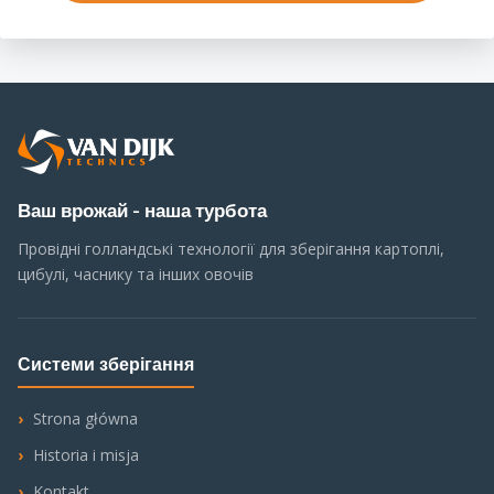
Ваш врожай - наша турбота
Провідні голландські технології для зберігання картоплі,
цибулі, часнику та інших овочів
Системи зберігання
Strona główna
Historia i misja
Kontakt