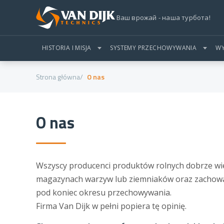
Ваш врожай - наша турбота!
HISTORIA I MISJA
SYSTEMY PRZECHOWYWANIA
WY
Strona główna
O nas
O nas
Wszyscy producenci produktów rolnych dobrze wie
magazynach warzyw lub ziemniaków oraz zachowan
pod koniec okresu przechowywania.
Firma Van Dijk w pełni popiera tę opinię.