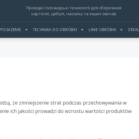
Провідні голландські технології для зберігання
картоплі, цибулі, часнику та інших овочів
POSAŻENIE
TECHNIKA DO OBRÓBKI
LINIE OBRÓBKI
ZREA
dzą, że zmniejszenie strat podczas przechowywania w
ie ich jakości prowadzi do wzrostu wartości produktów