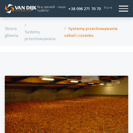
Ваш врожай - наша
Pol
+38 098 271 70 70
турбота!
Strona
Systemy przechowywania
Systemy
główna
cebuli i czosnku
przechowywania