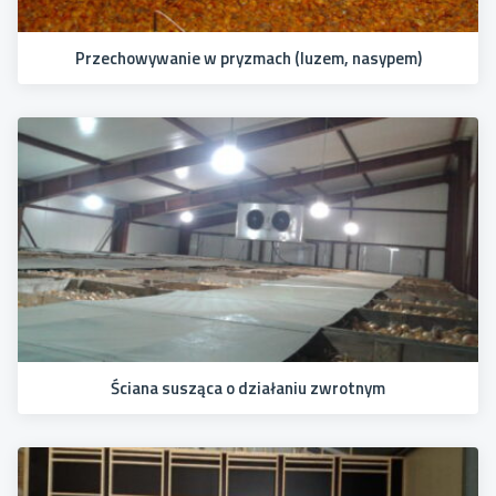
Przechowywanie w pryzmach (luzem, nasypem)
Ściana susząca o działaniu zwrotnym