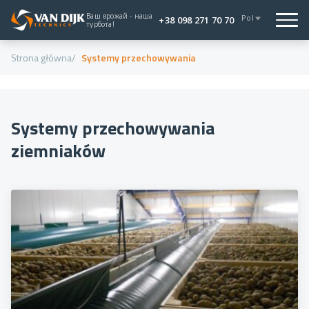
Ваш врожай - наша
Pol
+38 098 271 70 70
турбота!
Strona główna
Systemy przechowywania
Systemy przechowywania
ziemniaków