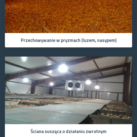
Przechowywanie w pryzmach (luzem, nasypem)
Ściana susząca o działaniu zwrotnym