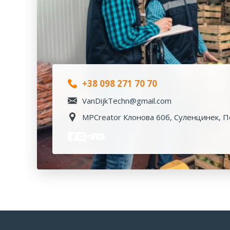
+38 098 271 70 70
VanDijkTechn@gmail.com
MPCreator Клонова 60б, Суленцинек, П