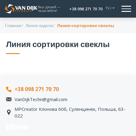
Ваш урожай —
Рус
+38 098 271 70 70
наша забота!
Главная
Линии задела
Линия сортировки свеклы
Линия сортировки свеклы
+38 098 271 70 70
VanDijkTechn@gmail.com
MPCreator Клонова 60б, Суленцинек, Польша, 63-
022