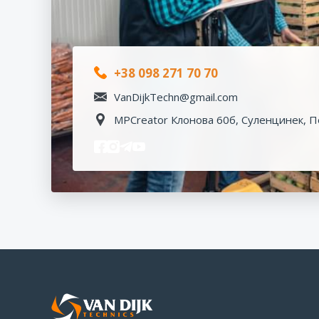
+38 098 271 70 70
VanDijkTechn@gmail.com
MPCreator Клонова 60б, Суленцинек, П