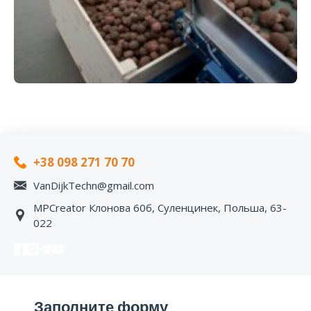
+38 098 271 70 70
VanDijkTechn@gmail.com
MPCreator Клонова 60б, Суленцинек, Польша, 63-
022
Заполните форму